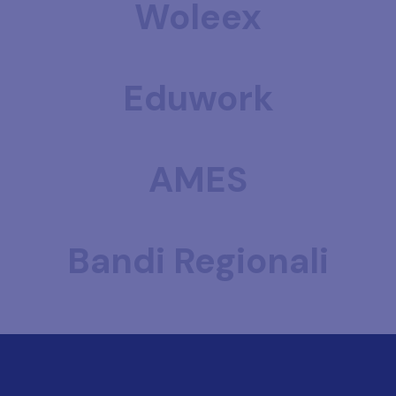
Woleex
Eduwork
AMES
Bandi Regionali