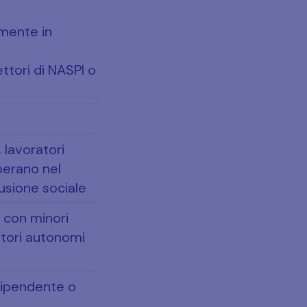
amente in
ttori di NASPI o
, lavoratori
perano nel
lusione sociale
i con minori
atori autonomi
 dipendente o