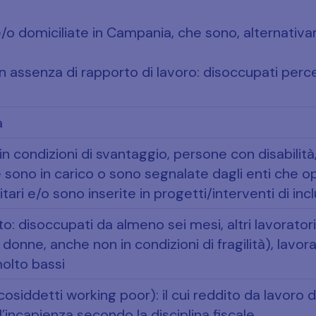
 e/o domiciliate in Campania, che sono, alternativ
in assenza di rapporto di lavoro: disoccupati perce
a
 in condizioni di svantaggio, persone con disabilità
e sono in carico o sono segnalate dagli enti che o
itari e/o sono inserite in progetti/interventi di inc
: disoccupati da almeno sei mesi, altri lavorator
donne, anche non in condizioni di fragilità), lavor
molto bassi
 cosiddetti working poor): il cui reddito da lavoro
l’incapienza secondo la disciplina fiscale